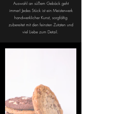
Auswahl an süßem Gebäck geht
immer! Jedes Stück ist ein Meisterwerk
handwerklicher Kunst, sorgfältig
zubereitet mit den feinsten Zutaten und
viel Liebe zum Detail.