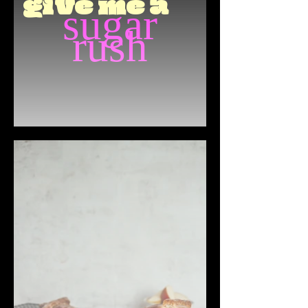
give me a
sugar
rush